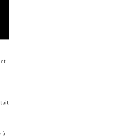
ont
tait
é à