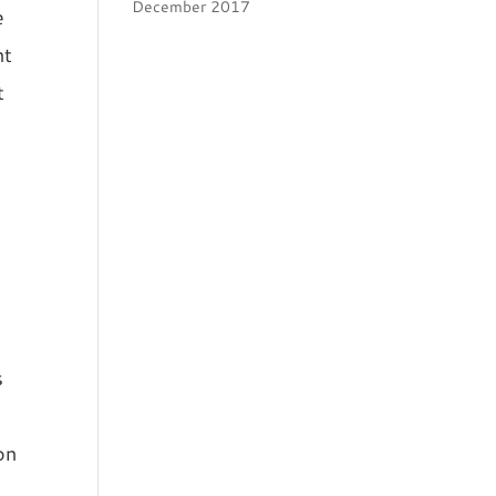
December 2017
e
nt
t
s
on