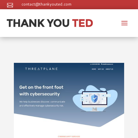
contact@thankyouted.com

