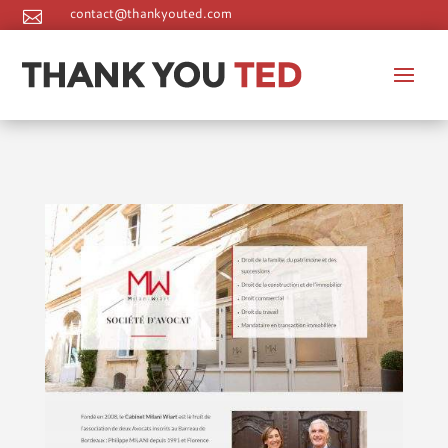
contact@thankyouted.com

