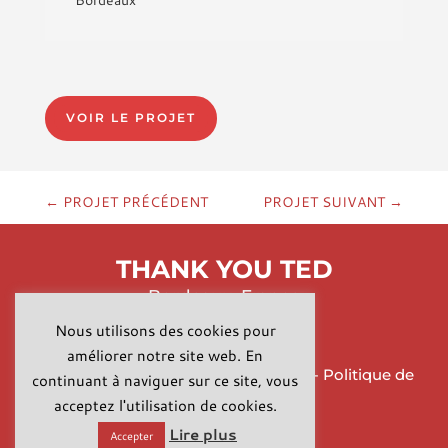
VOIR LE PROJET
←
PROJET PRÉCÉDENT
PROJET SUIVANT
→
THANK YOU TED
Bordeaux, France
Nous utilisons des cookies pour
améliorer notre site web. En
Copyright © 2026 -
Mentions légales
-
Politique de
continuant à naviguer sur ce site, vous
confidentialité
-
CGV
acceptez l'utilisation de cookies.
Lire plus
Accepter