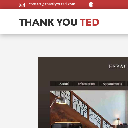
contact@thankyouted.com

