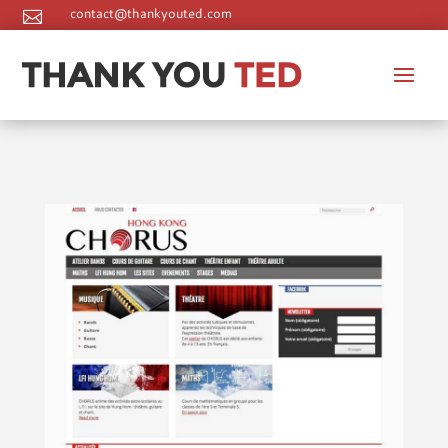
contact@thankyouted.com

