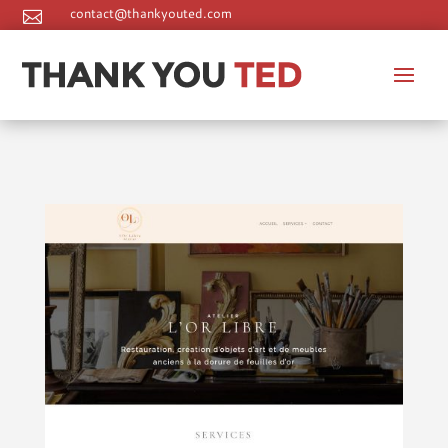
contact@thankyouted.com

